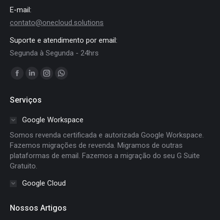
E-mail:
contato@onecloud.solutions
Suporte e atendimento por email:
Segunda à Segunda - 24hrs
Encontre-nos em:
Facebook
Linkedin
Instagram
Whatsapp
page
page
page
page
Serviços
opens
opens
opens
opens
in
in
in
in
Google Workspace
new
new
new
new
Somos revenda certificada e autorizada Google Workspace.
window
window
window
window
Fazemos migrações de revenda. Migramos de outras
plataformas de email. Fazemos a migração do seu G Suite
Gratuito.
Google Cloud
Nossos Artigos