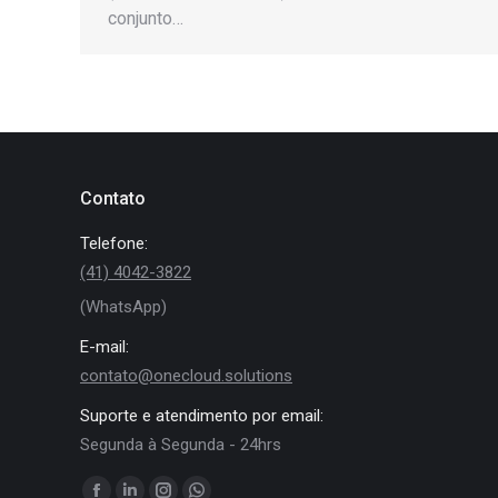
conjunto…
Contato
Telefone:
(41) 4042-3822
(WhatsApp)
E-mail:
contato@onecloud.solutions
Suporte e atendimento por email:
Segunda à Segunda - 24hrs
Encontre-nos em: