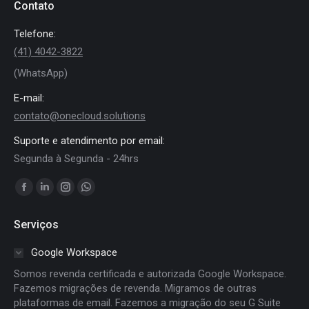
Contato
Telefone:
(41) 4042-3822
(WhatsApp)
E-mail:
contato@onecloud.solutions
Suporte e atendimento por email:
Segunda à Segunda - 24hrs
Encontre-nos em:
Facebook
Linkedin
Instagram
Whatsapp
page
page
page
page
Serviços
opens
opens
opens
opens
in
in
in
in
Google Workspace
new
new
new
new
Somos revenda certificada e autorizada Google Workspace.
window
window
window
window
Fazemos migrações de revenda. Migramos de outras
plataformas de email. Fazemos a migração do seu G Suite