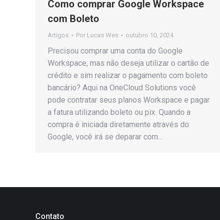
Como comprar Google Workspace
com Boleto
Artigos
Por
Lucas Wes
outubro 10, 2024
Precisou comprar uma conta do Google
Workspace, mas não deseja utilizar o cartão de
crédito e sim realizar o pagamento com boleto
bancário? Aqui na OneCloud Solutions você
pode contratar seus planos Workspace e pagar
a fatura utilizando boleto ou pix. Quando a
compra é iniciada diretamente através do
Google, você irá se deparar com…
Contato