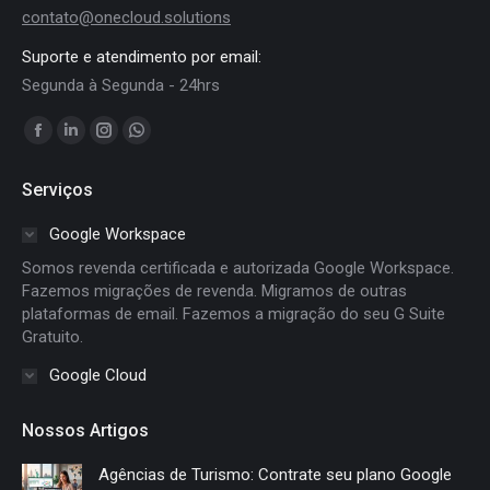
contato@onecloud.solutions
Suporte e atendimento por email:
Segunda à Segunda - 24hrs
Encontre-nos em:
Facebook
Linkedin
Instagram
Whatsapp
page
page
page
page
Serviços
opens
opens
opens
opens
in
in
in
in
Google Workspace
new
new
new
new
Somos revenda certificada e autorizada Google Workspace.
window
window
window
window
Fazemos migrações de revenda. Migramos de outras
plataformas de email. Fazemos a migração do seu G Suite
Gratuito.
Google Cloud
Nossos Artigos
Agências de Turismo: Contrate seu plano Google