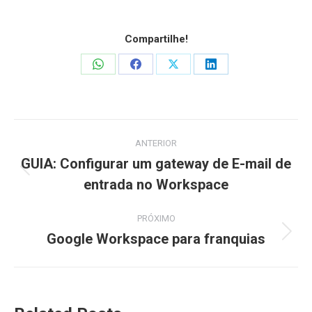
Compartilhe!
Share
Share
Share
Share
on
on
on
on
WhatsApp
Facebook
X
LinkedIn
Navegação
ANTERIOR
de
GUIA: Configurar um gateway de E-mail de
Post
entrada no Workspace
post:
anterior:
PRÓXIMO
Google Workspace para franquias
Próximo
post: