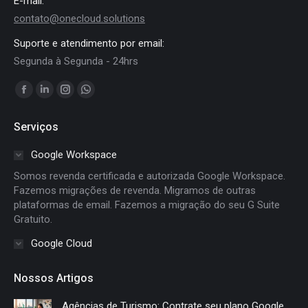
E-mail:
contato@onecloud.solutions
Suporte e atendimento por email:
Segunda à Segunda - 24hrs
Encontre-nos em:
Facebook
Linkedin
Instagram
Whatsapp
page
page
page
page
Serviços
opens
opens
opens
opens
in
in
in
in
Google Workspace
new
new
new
new
Somos revenda certificada e autorizada Google Workspace.
window
window
window
window
Fazemos migrações de revenda. Migramos de outras
plataformas de email. Fazemos a migração do seu G Suite
Gratuito.
Google Cloud
Nossos Artigos
Agências de Turismo: Contrate seu plano Google