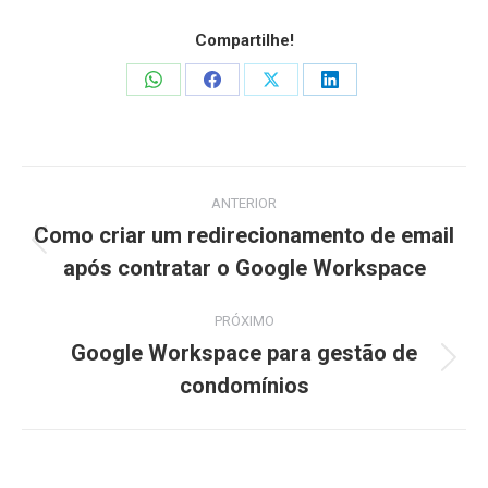
Compartilhe!
Share
Share
Share
Share
on
on
on
on
WhatsApp
Facebook
X
LinkedIn
Navegação
ANTERIOR
de
Como criar um redirecionamento de email
Post
após contratar o Google Workspace
post:
anterior:
PRÓXIMO
Google Workspace para gestão de
Próximo
condomínios
post: