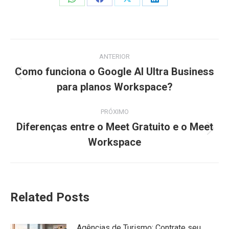
Share
Share
Share
Share
on
on
on
on
WhatsApp
Facebook
X
LinkedIn
Navegação
ANTERIOR
de
Como funciona o Google AI Ultra Business
Post
para planos Workspace?
post:
anterior:
PRÓXIMO
Diferenças entre o Meet Gratuito e o Meet
Próximo
Workspace
post:
Related Posts
Agências de Turismo: Contrate seu