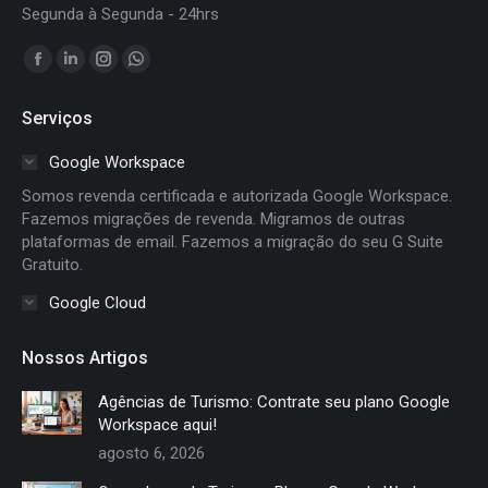
Segunda à Segunda - 24hrs
Encontre-nos em:
Facebook
Linkedin
Instagram
Whatsapp
page
page
page
page
Serviços
opens
opens
opens
opens
in
in
in
in
Google Workspace
new
new
new
new
Somos revenda certificada e autorizada Google Workspace.
window
window
window
window
Fazemos migrações de revenda. Migramos de outras
plataformas de email. Fazemos a migração do seu G Suite
Gratuito.
Google Cloud
Nossos Artigos
Agências de Turismo: Contrate seu plano Google
Workspace aqui!
agosto 6, 2026