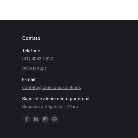
Contato
Telefone:
(41) 4042-3822
(WhatsApp)
E-mail:
contato@onecloud.solutions
Suporte e atendimento por email:
Segunda à Segunda - 24hrs
Encontre-nos em:
Facebook
Linkedin
Instagram
Whatsapp
page
page
page
page