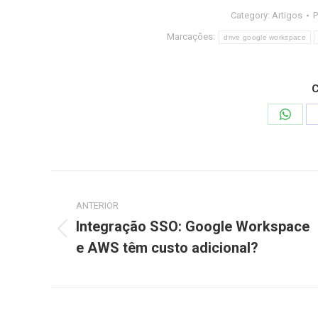
Category:
Artigos
Marcações:
drive google workspace
C
Share
on
Whats
Navegação
ANTERIOR
de
Integração SSO: Google Workspace
Post
post:
e AWS têm custo adicional?
anterior: