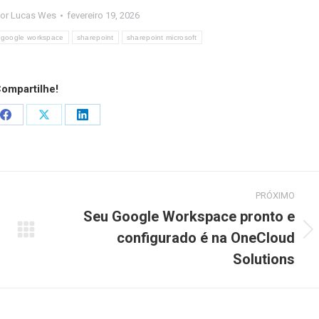
Por
Lucas Wes
fevereiro 19, 2026
google workspace
sharepoint
sharepoint microsoft
ompartilhe!
Share
Share
Share
on
on
on
App
Facebook
X
LinkedIn
PRÓXIMO
Seu Google Workspace pronto e
configurado é na OneCloud
Próximo
post:
Solutions