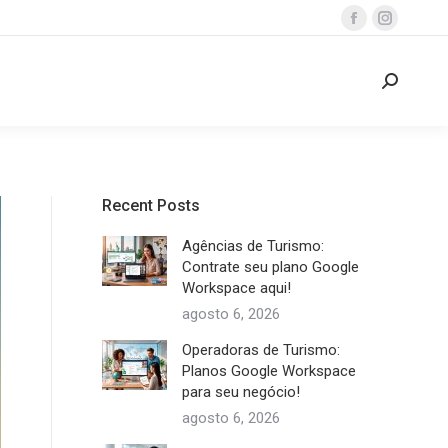
Facebook
Instagra
page
page
opens
opens
Search:
in
in
new
new
window
window
Recent Posts
Agências de Turismo:
Contrate seu plano Google
Workspace aqui!
agosto 6, 2026
Operadoras de Turismo:
Planos Google Workspace
para seu negócio!
agosto 6, 2026