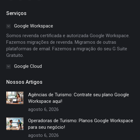
page
page
page
page
Serviços
opens
opens
opens
opens
in
in
in
in
Google Workspace
new
new
new
new
Somos revenda certificada e autorizada Google Workspace.
window
window
window
window
Fazemos migrações de revenda. Migramos de outras
plataformas de email. Fazemos a migração do seu G Suite
Gratuito.
Google Cloud
Nossos Artigos
Agências de Turismo: Contrate seu plano Google
Workspace aqui!
agosto 6, 2026
Operadoras de Turismo: Planos Google Workspace
para seu negócio!
agosto 6, 2026